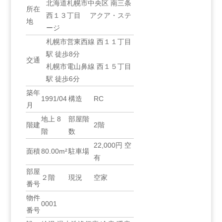
北海道札幌市中央区 南三条
所在
西１３丁目 アクア・ステ
地
ージ
札幌市営東西線 西１１丁目
駅 徒歩8分
交通
札幌市電山鼻線 西１５丁目
駅 徒歩6分
築年
1991/04
構造
RC
月
地上 8
部屋階
階建
2階
階
数
22,000円 空
面積
80.00m²
駐車場
有
部屋
２階
現況
空家
番号
物件
0001
番号