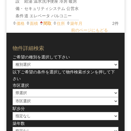
設
給湯
温水洗浄便座
冷房
暖房
備・
セキュリティシステム
公営水
条件
道
エレベータ
バルコニー
価格
面積
間取
住所
築年月
2件
前のページにもどる
物件詳細検索
ご希望の種別を選択して下さい
以下ご希望の条件を選択して物件検索ボタンを押して下
さい
市区選択
駅歩分
築年数