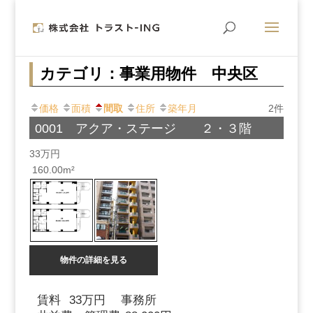
カテゴリ：事業用物件 中央区
価格
面積
間取
住所
築年月
2件
0001 アクア・ステージ ２・３階
33万円
160.00m²
物件の詳細を見る
賃料
33万円
事務所