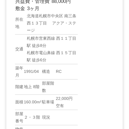
共益費・管理費
88,000円
敷金
3ヶ月
北海道札幌市中央区 南三条
所在
西１３丁目 アクア・ステ
地
ージ
札幌市営東西線 西１１丁目
駅 徒歩8分
交通
札幌市電山鼻線 西１５丁目
駅 徒歩6分
築年
1991/04
構造
RC
月
部屋階
階建
地上 8階
数
22,000円
面積
160.00m²
駐車場
空有
部屋
２・３階
現況
番号