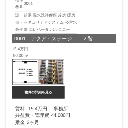
物件
0001
番号
設
給湯
温水洗浄便座
冷房
暖房
備・
セキュリティシステム
公営水
条件
道
エレベータ
バルコニー
0001 アクア・ステージ ２階
15.4万円
80.00m²
物件の詳細を見る
賃料
15.4万円
事務所
共益費・管理費
44,000円
敷金
3ヶ月