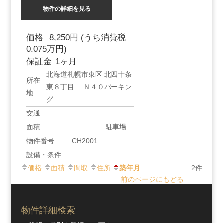
物件の詳細を見る
価格
8,250円
(うち消費税
0.075万円)
保証金
1ヶ月
北海道札幌市東区 北四十条
所在
東８丁目 Ｎ４０パーキン
地
グ
交通
面積
駐車場
物件番号
CH2001
設備・条件
価格
面積
間取
住所
築年月
2件
前のページにもどる
物件詳細検索