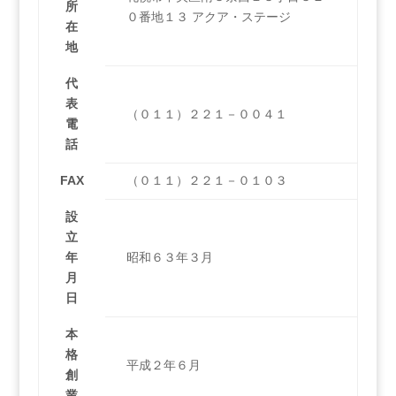
所
０番地１３ アクア・ステージ
在
地
代
表
（０１１）２２１－００４１
電
話
FAX
（０１１）２２１－０１０３
設
立
年
昭和６３年３月
月
日
本
格
平成２年６月
創
業