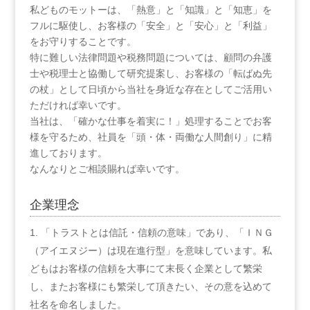
私どものモットーは、「熱意」と「知識」と「知恵」を
フルに駆使し、お客様の「安全」と「安心」と「利益」
をお守りすることです。
特に難しい法律問題や税務問題については、顧問の弁護
士や税理士と協働して研究提案し、お客様の「転ばぬ先
の杖」として日頃から当社を身近な存在としてご活用い
ただければ幸いです。
当社は、「確かな仕事を着実に！」処理することでお客
様を守るため、社員を「頭・体・両働な人間創り」に精
進しております。
なんなりとご相談賜れば幸いです。
企業理念
「トラストとは信託・信頼の意味」であり、「ＩＮＧ
（アイエヌジー）は現在進行型」を意味しています。私
どもはお客様の信頼を大事にて末長く企業として繁栄
し、またお客様にも繁栄して頂きたい、その意を込めて
社名を命名しました。