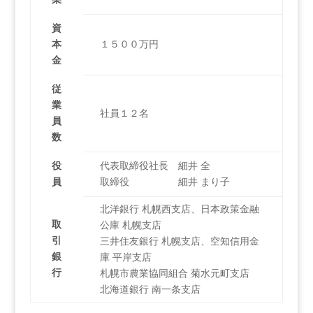
資
本
１５００万円
金
従
業
社員１２名
員
数
役
代表取締役社長 細井 全
員
取締役 細井 まり子
北洋銀行 札幌西支店、日本政策金融
取
公庫 札幌支店
引
三井住友銀行 札幌支店、空知信用金
銀
庫 平岸支店
行
札幌市農業協同組合 菊水元町支店
北海道銀行 南一条支店